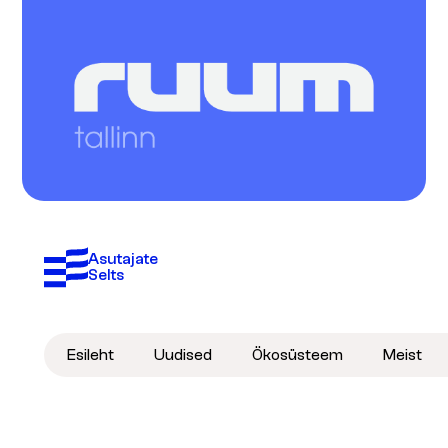
Asutajate 
Selts
Esileht
Uudised
Ökosüsteem
Meist
Liitu seltsiga