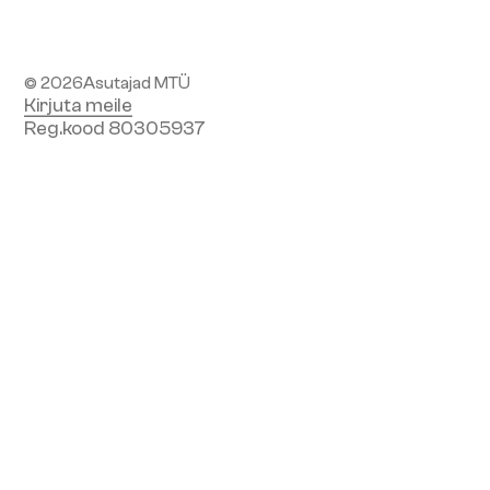
Liitu uudiskirjaga
© 2026
Asutajad MTÜ
Kirjuta meile
Reg.kood 80305937