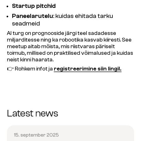
Startup pitchid
Paneelarutelu
: kuidas ehitada tarku
seadmeid
AI turg on prognooside järgi teel sadadesse
miljarditesse ning ka robootika kasvab kiiresti. See
meetup aitab mõista, mis riistvaras päriselt
toimub, millised on praktilised võimalused ja kuidas
neist kinni haarata.
👉 Rohkem infot ja
registreerimine siin lingil.
Latest news
15. september 2025