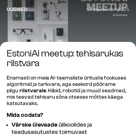
UUDISED
9. september 2025
EstoniAI meetup: tehisarukas
riistvara
Enamasti on meie AI-teemaliste ürituste fookuses
algoritmid ja tarkvara, aga seekord pöörame
pilgu
riistvarale
. Kiibid, robotid ja muud seadmed,
mis teevad tehisaru sõna otseses mõttes käega
katsutavaks.
Mida oodata?
Värske ülevaade
ülikoolides ja
teadusasutustes toimuvast