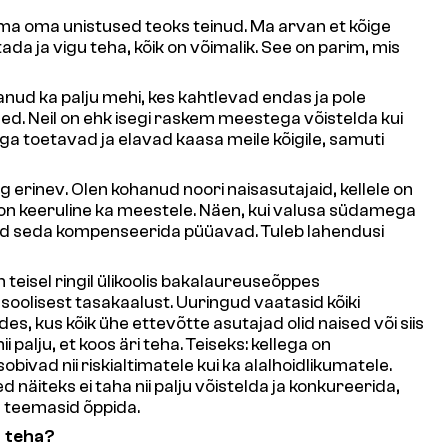
 oma oma unistused teoks teinud. Ma arvan et kõige
da ja vigu teha, kõik on võimalik. See on parim, mis
anud ka palju mehi, kes kahtlevad endas ja pole
sed. Neil on ehk isegi raskem meestega võistelda kui
ga toetavad ja elavad kaasa meile kõigile, samuti
 erinev. Olen kohanud noori naisasutajaid, kellele on
e on keeruline ka meestele. Näen, kui valusa südamega
ad seda kompenseerida püüavad. Tuleb lahendusi
teisel ringil ülikoolis bakalaureuseõppes
olisest tasakaalust. Uuringud vaatasid kõiki
des, kus kõik ühe ettevõtte asutajad olid naised või siis
palju, et koos äri teha. Teiseks: kellega on
bivad nii riskialtimatele kui ka alalhoidlikumatele.
 näiteks ei taha nii palju võistelda ja konkureerida,
 teemasid õppida.
d teha?