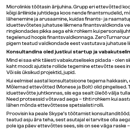
Microlinkis töötasin ärijuhina. Grupp eri ettevõtted k
kõigi äriliinide juhtidega koos nende finantsmudelid,
lähenemine ja arusaamine, kuidas finants- ja raamatu
iduettevõtetes juhatuse liikmena finantsvaldkonda ved
ringkondades pikka aega ehk rohkem kui personalijuhti,
tegelenud hoopis finantsvaldkonnaga. ZeroTurnaroundis 
pigem teatud valdkondade eest vastutava juhatuse li
Konsultandina oled justkui startup ja vabakutseli
Mind ei saa ehk täiesti vabakutseliseks pidada - olen s
kaht moodi: ajutiste rollide tegemine ettevõtte sees in
Või siis üksikud projektid, jupid.
Kui eelmisel aastal konsultatsioone tegema hakkasin, oli
Mõlemad ettevõtted (Monese ja Bolt) olid pingelised. 
iduettevõtte juhtkonnas, siis ega sealt üleöö välja tu
Need protsessid võtavad aega – tihti rohkem kui aasta. 
lähen mõnda ettevõttesse spetsialisti rolli.
Proovisin ka peale Skype’s töötamist konsultanditööd, 
teatud asju ära teha, sest asutajal ei tarvitse olla ae
pole iga päev ettevõttes sees, siis on see väga raske –