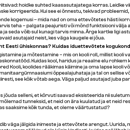
viitsivad: hoidke suhted kaasasutajatega korras. Leidke vi
 raske korrigeerida. Kui see ei õnnestu, tekivad probleemi
nende kogemusi – mida nad on oma ettevõtetes hästi korral
rvis teha – palgata peajuristi või mõnd funktsiooni välja 
a seda võib sul kunagi tarvis minna. Ärge kartke ligi ast
vaid asutajaid neist, kes väga kaugele ei jõua.
t Eesti ühiskonnas? Kuidas iduettevõtete kogukond 
tamine ja mõtestamine – mis on kooli roll, millist kooli 
onnatööd. Kuidas kool, haridus ja reaalne elu rohkem koo
d Kooli, koolides rääkimas käimine ja oma lapse kooli või kl
nitaargümnaasiumi õppealajuhataja ja tal on sellise võ
kiiresti, see kõik võtab aega. Väga paljud asutajad juba 
õuda selleni, et kõrvuti saavad eksisteerida nii suletum
lemad tunneksid, et neid on ära kuulatud ja et neid resp
das saaksime kõik tunda, et oleme väärtustatud?
b väga jälgida inimeste ja ettevõtete arengut. Uurida, m