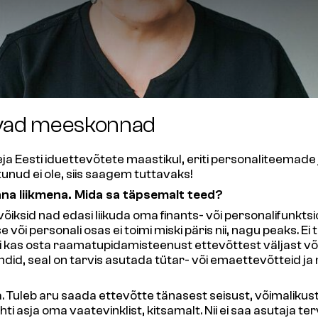
eevad meeskonnad
eja Eesti iduettevõtete maastikul, eriti personaliteemade j
nud ei ole, siis saagem tuttavaks!
nna liikmena. Mida sa täpsemalt teed?
ksid nad edasi liikuda oma finants- või personalifunktsioo
või personali osas ei toimi miski päris nii, nagu peaks. Ei
õi kas osta raamatupidamisteenust ettevõttest väljast või 
did, seal on tarvis asutada tütar- või emaettevõtteid ja
ta. Tuleb aru saada ettevõtte tänasest seisust, võimaliku
ihti asja oma vaatevinklist, kitsamalt. Nii ei saa asutaja t