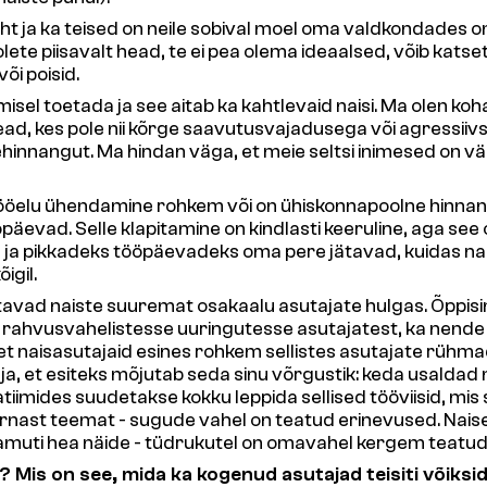
 juht ja ka teised on neile sobival moel oma valdkondades
te piisavalt head, te ei pea olema ideaalsed, võib katseta
i poisid.
el toetada ja see aitab ka kahtlevaid naisi. Ma olen koh
ead, kes pole nii kõrge saavutusvajadusega või agressiiv
ehinnangut. Ma hindan väga, et meie seltsi inimesed on vä
ja tööelu ühendamine rohkem või on ühiskonnapoolne hinnang
öpäevad. Selle klapitamine on kindlasti keeruline, aga se
s ja pikkadeks tööpäevadeks oma pere jätavad, kuidas n
igil.
tavad naiste suuremat osakaalu asutajate hulgas. Õppisin 
ahvusvahelistesse uuringutesse asutajatest, ka nende so
a, et naisasutajaid esines rohkem sellistes asutajate rühma
, et esiteks mõjutab seda sinu võrgustik: keda usaldad nii 
imides suudetakse kokku leppida sellised tööviisid, mis so
 sarnast teemat - sugude vahel on teatud erinevused. Naised
amuti hea näide - tüdrukutel on omavahel kergem teatud
 Mis on see, mida ka kogenud asutajad teisiti võiksi