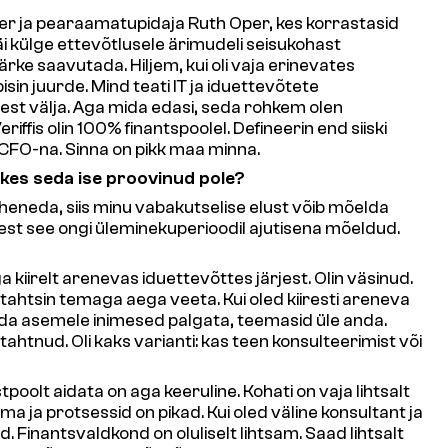
aamer ja pearaamatupidaja Ruth Oper, kes korrastasid
i külge ettevõtlusele ärimudeli seisukohast
e saavutada. Hiljem, kui oli vaja erinevates
in juurde. Mind teati IT ja iduettevõtete
lest välja. Aga mida edasi, seda rohkem olen
fis olin 100% finantspoolel. Defineerin end siiski
CFO-na. Sinna on pikk maa minna.
 kes seda ise proovinud pole?
 läheneda, siis minu vabakutselise elust võib mõelda
, sest see ongi üleminekuperioodil ajutisena mõeldud.
a kiirelt arenevas iduettevõttes järjest. Olin väsinud.
tahtsin temaga aega veeta. Kui oled kiiresti areneva
 enda asemele inimesed palgata, teemasid üle anda.
tahtnud. Oli kaks varianti: kas teen konsulteerimist või
oolt aidata on aga keeruline. Kohati on vaja lihtsalt
ma ja protsessid on pikad. Kui oled väline konsultant ja
. Finantsvaldkond on oluliselt lihtsam. Saad lihtsalt