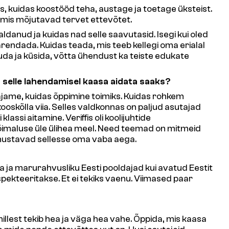
is, kuidas koostööd teha, austage ja toetage üksteist.
d, mis mõjutavad tervet ettevõtet.
danud ja kuidas nad selle saavutasid. Isegi kui oled
arendada. Kuidas teada, mis teeb kellegi oma erialal
uda ja küsida, võtta ühendust ka teiste edukate
selle lahendamisel kaasa aidata saaks?
vajame, kuidas õppimine toimiks. Kuidas rohkem
skõlla viia. Selles valdkonnas on paljud asutajad
assi aitamine. Veriffis oli koolijuhtide
imaluse üle ülihea meel. Need teemad on mitmeid
panustavad sellesse oma vaba aega.
a ja marurahvusliku Eesti pooldajad kui avatud Eestit
ekteeritakse. Et ei tekiks vaenu. Viimased paar
illest tekib hea ja väga hea vahe. Õppida, mis kaasa