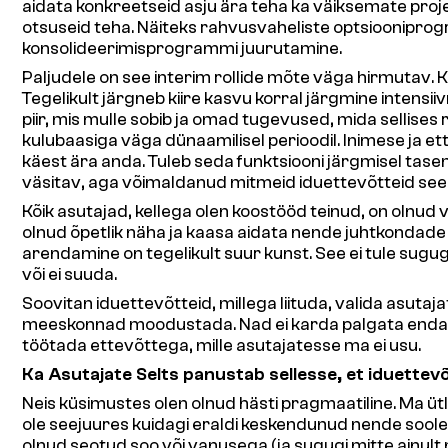
aidata konkreetseid asju ära teha ka väiksemate projek
otsuseid teha. Näiteks rahvusvaheliste optsiooniprog
konsolideerimisprogrammi juurutamine.
Paljudele on see interim rollide mõte väga hirmutav. Kü
Tegelikult järgneb kiire kasvu korral järgmine intens
piir, mis mulle sobib ja omad tugevused, mida sellises r
kulubaasiga väga dünaamilisel perioodil. Inimese ja 
käest ära anda. Tuleb seda funktsiooni järgmisel tasem
väsitav, aga võimaldanud mitmeid iduettevõtteid seest
Kõik asutajad, kellega olen koostööd teinud, on olnud 
olnud õpetlik näha ja kaasa aidata nende juhtkondad
arendamine on tegelikult suur kunst. See ei tule sugugi 
või ei suuda.
Soovitan iduettevõtteid, millega liituda, valida asuta
meeskonnad moodustada. Nad ei karda palgata endast 
töötada ettevõttega, mille asutajatesse ma ei usu.
Ka Asutajate Selts panustab sellesse, et iduettev
Neis küsimustes olen olnud hästi pragmaatiline. Ma ütl
ole seejuures kuidagi eraldi keskendunud nende soole. 
olnud seotud soo või vanusega (ja sugugi mitte ainult 