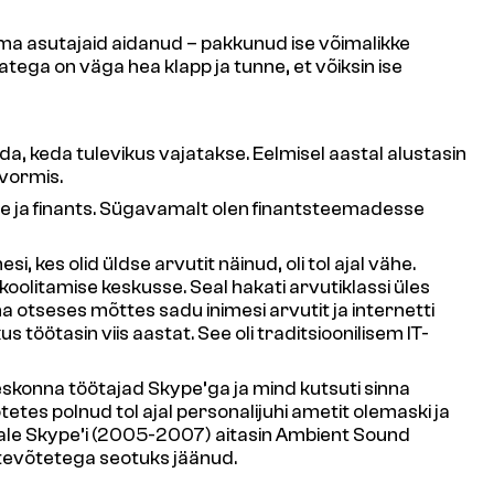
 ma asutajaid aidanud – pakkunud ise võimalikke
atega on väga hea klapp ja tunne, et võiksin ise
da, keda tulevikus vajatakse. Eelmisel aastal alustasin
 vormis.
ine ja finants. Sügavamalt olen finantsteemadesse
, kes olid üldse arvutit näinud, oli tol ajal vähe.
koolitamise keskusse. Seal hakati arvutiklassi üles
a otseses mõttes sadu inimesi arvutit ja internetti
s töötasin viis aastat. See oli traditsioonilisem IT-
skonna töötajad Skype’ga ja mind kutsuti sinna
tes polnud tol ajal personalijuhi ametit olemaski ja
eale Skype’i (2005-2007) aitasin Ambient Sound
ttevõtetega seotuks jäänud.