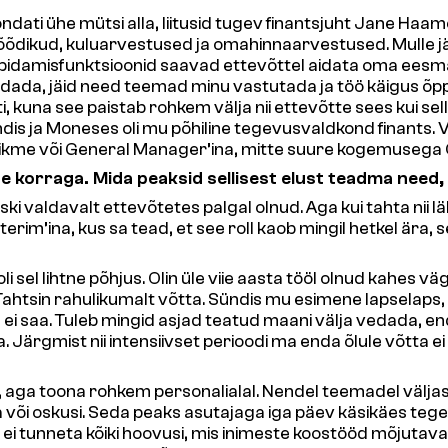
oondati ühe mütsi alla, liitusid tugev finantsjuht Jane H
 mõõdikud, kuluarvestused ja omahinnaarvestused. Mulle jä
pidamisfunktsioonid saavad ettevõttel aidata oma eesmärk
ada, jäid need teemad minu vastutada ja töö käigus õppis
 kuna see paistab rohkem välja nii ettevõtte sees kui sel
ja Moneses oli mu põhiline tegevusvaldkond finants. Verif
ikme või General Manager’ina, mitte suure kogemusega 
ne korraga. Mida peaksid sellisest elust teadma need,
iiski valdavalt ettevõtetes palgal olnud. Aga kui tahta nii
terim’ina, kus sa tead, et see roll kaob mingil hetkel ära
 sel lihtne põhjus. Olin üle viie aasta tööl olnud kahes väg
Tahtsin rahulikumalt võtta. Sündis mu esimene lapselaps, 
lla ei saa. Tuleb mingid asjad teatud maani välja vedada,
Järgmist nii intensiivset perioodi ma enda õlule võtta ei 
aga toona rohkem personalialal. Nendel teemadel väljastp
ga või oskusi. Seda peaks asutajaga iga päev käsikäes tege
 ei tunneta kõiki hoovusi, mis inimeste koostööd mõjutavad