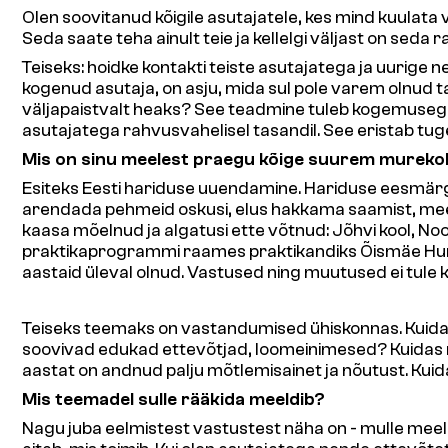
Olen soovitanud kõigile asutajatele, kes mind kuulata 
Seda saate teha ainult teie ja kellelgi väljast on seda
Teiseks: hoidke kontakti teiste asutajatega ja uurige 
kogenud asutaja, on asju, mida sul pole varem olnud ta
väljapaistvalt heaks? See teadmine tuleb kogemusega j
asutajatega rahvusvahelisel tasandil. See eristab tuge
Mis on sinu meelest praegu kõige suurem murekoh
Esiteks Eesti hariduse uuendamine. Hariduse eesmärgis
arendada pehmeid oskusi, elus hakkama saamist, meesk
kaasa mõelnud ja algatusi ette võtnud: Jõhvi kool, Noore
praktikaprogrammi raames praktikandiks Õismäe Huma
aastaid üleval olnud. Vastused ning muutused ei tule 
Teiseks teemaks on vastandumised ühiskonnas. Kuidas j
soovivad edukad ettevõtjad, loomeinimesed? Kuidas mõ
aastat on andnud palju mõtlemisainet ja nõutust. Kui
Mis teemadel sulle rääkida meeldib?
Nagu juba eelmistest vastustest näha on - mulle meeldi