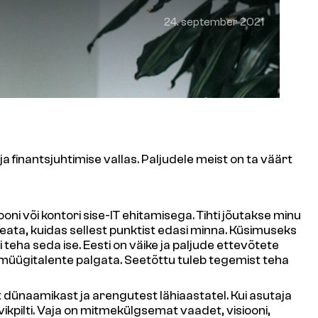
24. september 2021
a finantsjuhtimise vallas. Paljudele meist on ta väärt
ni või kontori sise-IT ehitamisega. Tihti jõutakse minu
 teata, kuidas sellest punktist edasi minna. Küsimuseks
teha seda ise. Eesti on väike ja paljude ettevõtete
 müügitalente palgata. Seetõttu tuleb tegemist teha
st dünaamikast ja arengutest lähiaastatel. Kui asutaja
ervikpilti. Vaja on mitmekülgsemat vaadet, visiooni,