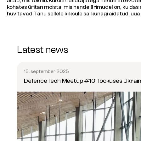
aitab, mis toimib. Kui olen asutajatega nende ettevõtet
kohates üritan mõista, mis nende ärimudel on, kuidas
huvitavad. Tänu sellele kiiksule sai kunagi aidatud luu
Latest news
15. september 2025
DefenceTech Meetup #10: fookuses Ukrai