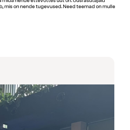
 ja mida nende ettevõttes uut on. Uusi asutajaid
erib, mis on nende tugevused. Need teemad on mulle