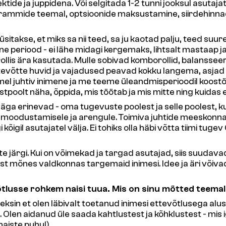
tide ja juppidena. Või selgitada 1-2 tunni jooksul asutaj
rammide teemal, optsioonide maksustamine, siirdehinnad,
sitakse, et miks sa nii teed, sa ju kaotad palju, teed suur
iivne periood - ei lähe midagi kergemaks, lihtsalt masta
ollis ära kasutada. Mulle sobivad komborollid, balansseerim
ettevõtte huvid ja vajadused peavad kokku langema, asja
el juhtiv inimene ja me teeme üleandmisperioodil koostööd
poolt näha, õppida, mis töötab ja mis mitte ning kuidas 
väga erinevad - oma tugevuste poolest ja selle poolest, k
e moodustamisele ja arengule. Toimiva juhtide meeskonn
kõigil asutajatel välja. Ei tohiks olla häbi võtta tiimi tug
jate järgi. Kui on võimekad ja targad asutajad, siis suuda
mõnes valdkonnas targemaid inimesi. Idee ja äri võiva
õtlusse rohkem naisi tuua. Mis on sinu mõtted teemal
eksin et olen läbivalt toetanud inimesi ettevõtlusega alu
Olen aidanud üle saada kahtlustest ja kõhklustest - mis i
naiste puhul).