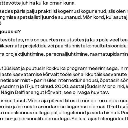
i ettevõtte juhina kui ka omanikuna.
des päris palju praktilisi kogemusi kogunenud, siis olen
rgmise spetsialisti juurde suunanud. Mõnikord, kui asutaj
d.
 jõudsid?
ettevõtetes, mis on suurtes muutustes ja kus pole veel tea
äiksemate projektide või paaritunniste konsultatsioonide
kvara projektijuhtimine, personalijuhtimine, raamatupidam
is füüsikat ja puutusin kokku ka programmeerimisega. Inimesi
n laste kasvatamise kõrvalt tööle kohalikku täiskasvanute 
netiseerimist - panin üles internetiühendusi, õpetasin sõn
admin ja IT-juht olnud. 2000. aastal jõudsin Microlinki, ku
p. Nägin Delfi arengut kõrvalt, see oli väga huvitav.
imise taust. Mõne aja pärast liitusid mõned mu enda mee
nemise ja inimeste arendamise kogemus olemas. IT-ettevõte
ma meeskonnas sellega palju tegelenud ja seda hinnati. P
imise- ja personaliteeemadega. Sellest ajast olengi idue