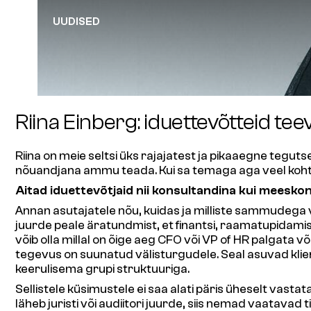
UUDISED
Riina Einberg: iduettevõtteid t
Riina on meie seltsi üks rajajatest ja pikaaegne teguts
nõuandjana ammu teada. Kui sa temaga aga veel kohtu
Aitad iduettevõtjaid nii konsultandina kui meesko
Annan asutajatele nõu, kuidas ja milliste sammudega või
juurde peale äratundmist, et finantsi, raamatupidamise 
võib olla millal on õige aeg CFO või VP of HR palgata v
tegevus on suunatud välisturgudele. Seal asuvad klien
keerulisema grupi struktuuriga.
Sellistele küsimustele ei saa alati päris üheselt vasta
läheb juristi või audiitori juurde, siis nemad vaatavad t