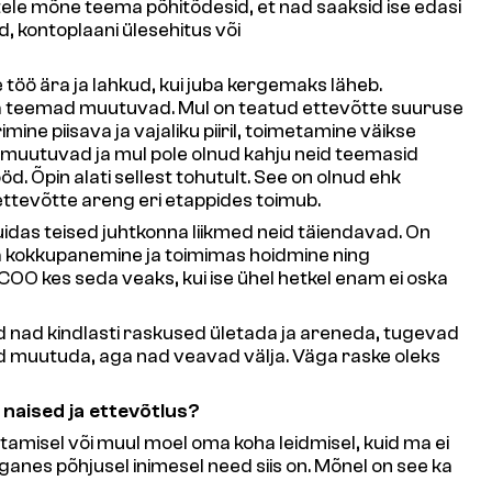
atele mõne teema põhitõdesid, et nad saaksid ise edasi
 kontoplaani ülesehitus või
e töö ära ja lahkud, kui juba kergemaks läheb.
ap ja teemad muutuvad. Mul on teatud ettevõtte suuruse
ine piisava ja vajaliku piiril, toimetamine väikse
d muutuvad ja mul pole olnud kahju neid teemasid
. Õpin alati sellest tohutult. See on olnud ehk
ettevõtte areng eri etappides toimub.
uidas teised juhtkonna liikmed neid täiendavad. On
a kokkupanemine ja toimimas hoidmine ning
ev COO kes seda veaks, kui ise ühel hetkel enam ei oska
vad nad kindlasti raskused ületada ja areneda, tugevad
d muutuda, aga nad veavad välja. Väga raske oleks
 naised ja ettevõtlus?
stamisel või muul moel oma koha leidmisel, kuid ma ei
ganes põhjusel inimesel need siis on. Mõnel on see ka