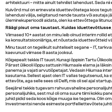
arhitektuuri – mitte ainult tehnilist lahendust. Seda ni
Kuivõrd mul on erinevate iduettevõtetega koos tegutse
lahendusi välja, selgitanud nende tausta või asutaja jä
üleminekuperioodil aidata, olen ka ettevõttega liitunu
Räägi pisut oma taustast. Kuidas iduettevõtlusse
Viimased 10+ aastat on minu leib olnud interim rollid 
ka konsultatsiooniäriga, et nõustada iduettevõtteid v
Minu taust on tegelikult suhteliselt segane – IT, tar
kaevunud viimase 8 aasta jooksul.
Kõigepealt tekkis IT taust. Kunagi õppisin Tartu Ülikool
Pärast ülikooli lõppu sattusin Hiiumaale elama ja läksi
panema ja vajati arvutiõpetajat. Vedasin Hiiumaa inter
kasutama. Sellest ajast olen IT vallas tegutsenud, ka sys
ettevõte, aga selle sees oli Delfi, mis oli sel ajal startu
Seejärel tekkis tugevam rahvusvaheline personalijuht
personalijuhiks, sest mul oli oma suure tiimi kokku pa
juhid pidid seda koos kõige muuga ise tegema. Olin o
Investmentsi nende esimeste portfelliettevõtete juht