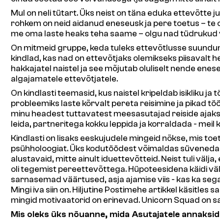
Mul on neli tütart. Üks neist on täna eduka ettevõtte
rohkem on neid aidanud eneseusk ja pere toetus – te ole
me oma laste heaks teha saame – olgu nad tüdrukud võ
On mitmeid gruppe, keda tuleks ettevõtlusse suundumis
kindlad, kas nad on ettevõtjaks olemikseks piisavalt h
hakkajatel naistel ja see mõjutab oluliselt nende enes
algajamatele ettevõtjatele.
On kindlasti teemasid, kus naistel kripeldab isikliku 
probleemiks laste kõrvalt pereta reisimine ja pikad tö
minu headest tuttavatest meesasutajad reiside ajak
leida, partneritega kokku leppida ja korraldada - meil kõ
Kindlasti on lisaks eeskujudele mingeid nõkse, mis toe
psühholoogiat. Üks kodutöödest võimaldas süveneda r
alustavaid, mitte ainult iduettevõtteid. Neist tuli välj
oli tegemist pereettevõttega. Hüpoteesidena käidi välja
sarnasemad väärtused, asja ajamise viis - kas ka segati
Mingi iva siin on. Hiljutine Postimehe artikkel käsitles
mingid motivaatorid on erinevad. Unicorn Squad on s
Mis oleks üks nõuanne, mida Asutajatele annaksid?