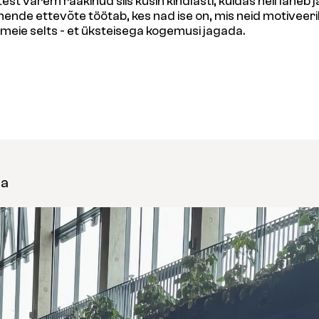
est varem rääkinud siis küsin kindlasti, kuidas neil läheb
 nende ettevõte töötab, kes nad ise on, mis neid motive
a meie selts - et üksteisega kogemusi jagada.
na