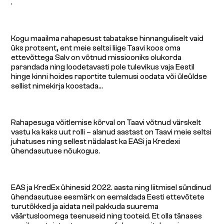
.
Kogu maailma rahapesust tabatakse hinnanguliselt vaid
üks protsent, ent meie seltsi liige Taavi koos oma
ettevõttega Salv on võtnud missiooniks olukorda
parandada ning loodetavasti pole tulevikus vaja Eestil
hinge kinni hoides raportite tulemusi oodata või üleüldse
sellist nimekirja koostada…
Rahapesuga võitlemise kõrval on Taavi võtnud värskelt
vastu ka kaks uut rolli – alanud aastast on Taavi meie seltsi
juhatuses ning sellest nädalast ka EASi ja Kredexi
ühendasutuse nõukogus.
EAS ja KredEx ühinesid 2022. aasta ning liitmisel sündinud
ühendasutuse eesmärk on eemaldada Eesti ettevõtete
turutõkked ja aidata neil pakkuda suurema
väärtusloomega teenuseid ning tooteid. Et olla tänases