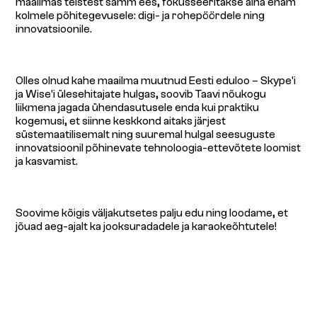
maailmas teistest samm ees, fokusseeritakse aina enam
kolmele põhitegevusele: digi- ja rohepöördele ning
innovatsioonile.
Olles olnud kahe maailma muutnud Eesti eduloo – Skype'i
ja Wise'i ülesehitajate hulgas, soovib Taavi nõukogu
liikmena jagada ühendasutusele enda kui praktiku
kogemusi, et siinne keskkond aitaks järjest
süstemaatilisemalt ning suuremal hulgal seesuguste
innovatsioonil põhinevate tehnoloogia-ettevõtete loomist
ja kasvamist.
Soovime kõigis väljakutsetes palju edu ning loodame, et
jõuad aeg-ajalt ka jooksuradadele ja karaokeõhtutele!