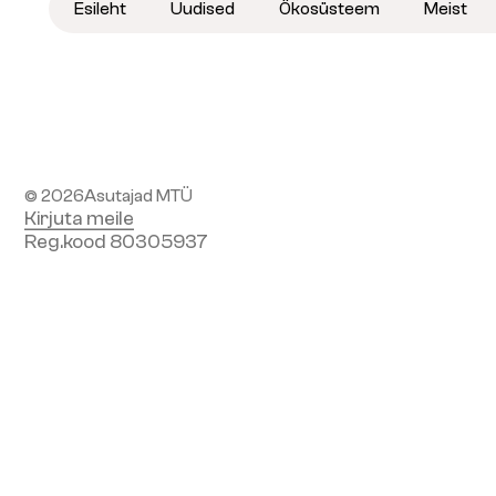
Esileht
Uudised
Ökosüsteem
Meist
Liitu seltsiga
Liitu uudiskirjaga
© 2026
Asutajad MTÜ
Kirjuta meile
Reg.kood 80305937