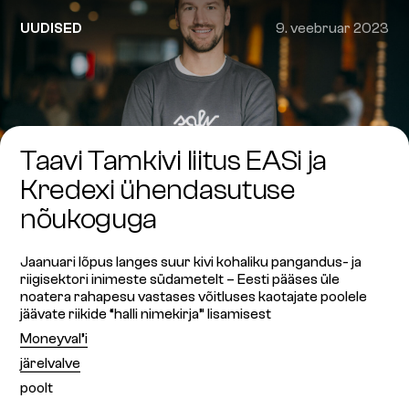
UUDISED
9. veebruar 2023
Taavi Tamkivi liitus EASi ja
Kredexi ühendasutuse
nõukoguga
Jaanuari lõpus langes suur kivi kohaliku pangandus- ja
riigisektori inimeste südametelt – Eesti pääses üle
noatera rahapesu vastases võitluses kaotajate poolele
jäävate riikide “halli nimekirja” lisamisest
Moneyval’i
järelvalve
poolt